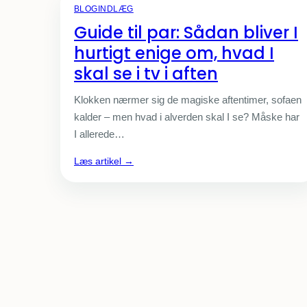
BLOGINDLÆG
Guide til par: Sådan bliver I
hurtigt enige om, hvad I
skal se i tv i aften
Klokken nærmer sig de magiske aften­timer, sofaen
kalder – men hvad i alverden skal I se? Måske har
I allerede…
:
Læs artikel →
Guide
til
par:
Sådan
bliver
I
hurtigt
enige
om,