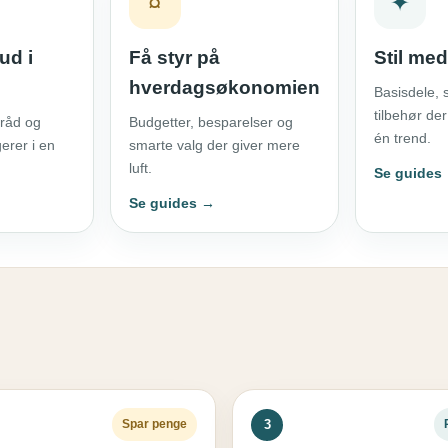
¤
✦
ud i
Få styr på
Stil me
hverdagsøkonomien
Basisdele,
tilbehør de
 råd og
Budgetter, besparelser og
én trend.
erer i en
smarte valg der giver mere
luft.
Se guides
Se guides →
3
Spar penge