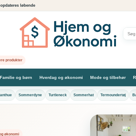
 opdateres løbende
re produkter
Familie og børn
Hverdag og økonomi
Mode og tilbehør
R
fanthue
Sommerdyne
Turtleneck
Sommerhat
Termoundertøj
B
l og økonomi