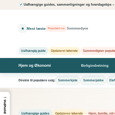
Spring
Uafhængige guides, sammenligninger og hverdagstips –
✓
til
indhold
★
Mest læste
Sommerdyne
Populært nu
Uafhængig guide
Opdateret løbende
Sammenligner populæ
Hjem og Økonomi
Boligindretning
Direkte til populære valg:
Sommerkjole
Sommerjakke
Ele
→
Indhold
Uafhængige guides
Opdateres løbende
Hjem, familie, sti