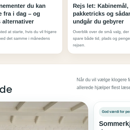
nementer du kan
Rejs let: Kabinemål,
 fra i dag – og
pakketricks og såda
s alternativer
undgår du gebyrer
ted at starte, hvis du vil frigøre
Overblik over de små valg, der
ed det samme i månedens
spare både tid, plads og peng
rejsen.
Når du vil vælge klogere f
nde
allerede hjælper flest læ
God værdi for p
Sommerkjol