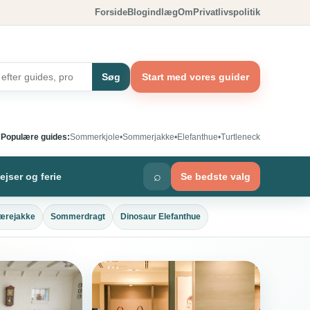
Forside
Blogindlæg
Om
Privatlivspolitik
Søg
Start med vores guider
Populære guides:
Sommerkjole
•
Sommerjakke
•
Elefanthue
•
Turtleneck
⌕
ejser og ferie
Se bedste valg
ærejakke
Sommerdragt
Dinosaur Elefanthue