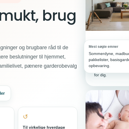
smukt, brug
Mest søgte emner
ninger og brugbare råd til de
Sommerdyne, madbud
Boligindretning
gere beslutninger til hjemmet,
pakkelister, basisgar
Skab ro med få, 
familielivet, pænere garderobevalg
opbevaring.
greb og et hjem de
for dig.
ler
↺
Til virkelige hverdage