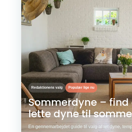
Redaktionens valg
Populær lige nu
Sommerdyne – find 
lette dyne til somme
En gennemarbejdet guide til valg af let dyne, temp