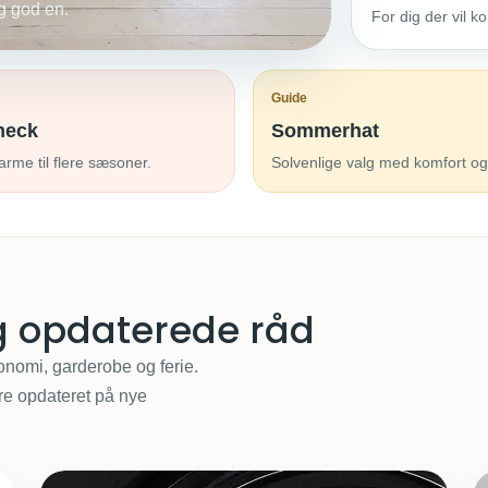
g god en.
For dig der vil 
Guide
neck
Sommerhat
varme til flere sæsoner.
Solvenlige valg med komfort og 
og opdaterede råd
konomi, garderobe og ferie.
ære opdateret på nye