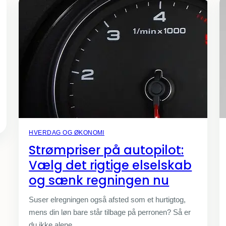
HVERDAG OG ØKONOMI
Strømpriser på autopilot:
Vælg det rigtige elselskab
og sænk regningen nu
Suser elregningen også afsted som et hurtigtog,
mens din løn bare står tilbage på perronen? Så er
du ikke alene.…