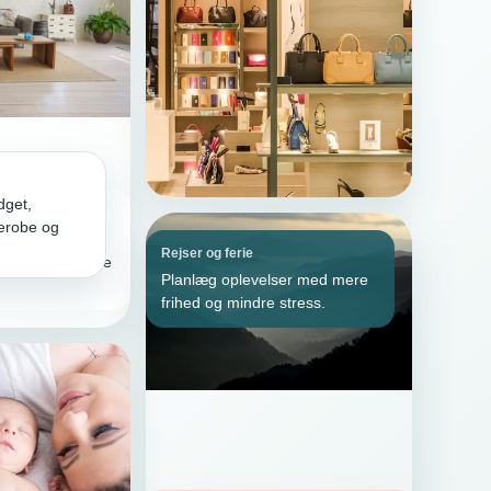
get,
derobe og
gennemtænkte
Rejser og ferie
r arbejder bedre
Planlæg oplevelser med mere
frihed og mindre stress.