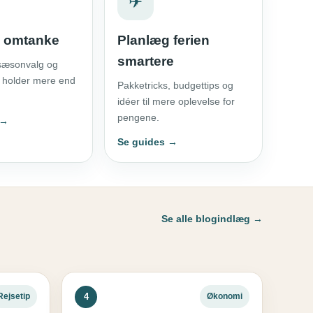
✈
d omtanke
Planlæg ferien
smartere
 sæsonvalg og
r holder mere end
Pakketricks, budgettips og
idéer til mere oplevelse for
pengene.
 →
Se guides →
Se alle blogindlæg →
4
Rejsetip
Økonomi