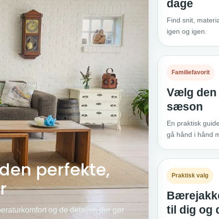
dage
Find snit, materi
igen og igen.
Familiefavorit
Vælg den 
sæson
En praktisk guide
gå hånd i hånd m
den perfekte,
Praktisk valg
r
Bærejakke
til dig og
eraturkomfort og de detaljer, der gør