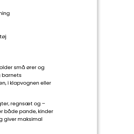
ning
tøj
holder små ører og
g barnets
n, i klapvognen eller
ter, regnsæt og –
r både pande, kinder
ig giver maksimal