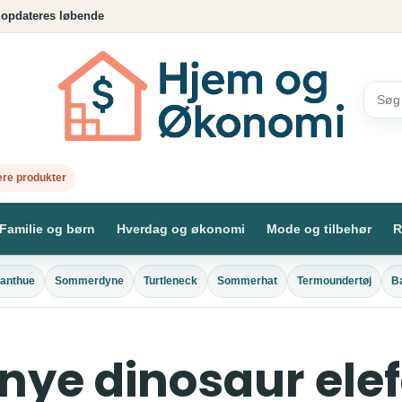
 opdateres løbende
re produkter
Familie og børn
Hverdag og økonomi
Mode og tilbehør
R
fanthue
Sommerdyne
Turtleneck
Sommerhat
Termoundertøj
B
 nye dinosaur el