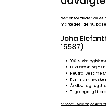
udvalgte 
Nedenfor finder du et 
markedet lige nu, base
Joha Elefan
15587)
100 % økologisk m
Fuld dækning af h
Neutral Sesame M
Kan maskinvaskes 
Åndbar og fugt­t
Tilgængelig i fler
Annonce i samarbejde med
P