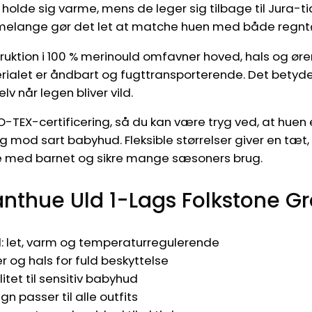
l holde sig varme, mens de leger sig tilbage til Jura-
melange gør det let at matche huen med både regntøj
uktion i 100 % merinould omfavner hoved, hals og øre
alet er åndbart og fugttransporterende. Det betyder,
lv når legen bliver vild.
O-TEX-certificering, så du kan være tryg ved, at huen e
g mod sart babyhud. Fleksible størrelser giver en tæ
e med barnet og sikre mange sæsoners brug.
anthue Uld 1-Lags Folkstone G
: let, varm og temperaturregulerende
 og hals for fuld beskyttelse
litet til sensitiv babyhud
n passer til alle outfits