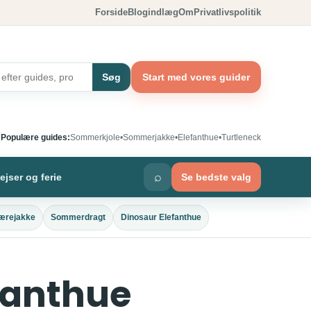
Forside
Blogindlæg
Om
Privatlivspolitik
Søg
Start med vores guider
Populære guides:
Sommerkjole
•
Sommerjakke
•
Elefanthue
•
Turtleneck
⌕
ejser og ferie
Se bedste valg
ærejakke
Sommerdragt
Dinosaur Elefanthue
efanthue