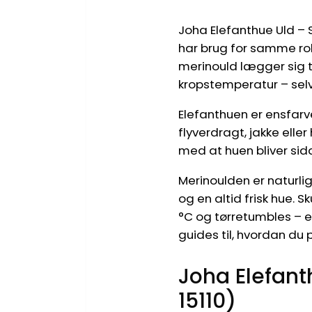
Joha Elefanthue Uld – 
har brug for samme rob
merinould lægger sig 
kropstemperatur – selv
Elefanthuen er ensfar
flyverdragt, jakke elle
med at huen bliver sidd
Merinoulden er naturli
og en altid frisk hue.
°C og tørretumbles – en
guides til, hvordan du
Joha Elefant
15110)