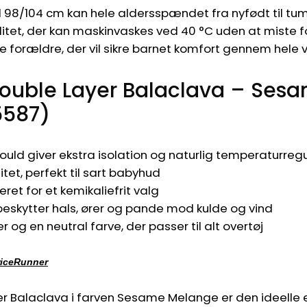
til 98/104 cm kan hele aldersspændet fra nyfødt til tu
alitet, der kan maskinvaskes ved 40 °C uden at miste f
vle forældre, der vil sikre barnet komfort gennem hele v
Double Layer Balaclava – Ses
5587)
ould giver ekstra isolation og naturlig temperaturreg
litet, perfekt til sart babyhud
ret for et kemikaliefrit valg
skytter hals, ører og pande mod kulde og vind
ser og en neutral farve, der passer til alt overtøj
riceRunner
r Balaclava i farven Sesame Melange er den ideelle 