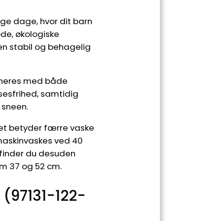
ge dage, hvor dit barn
øde, økologiske
n stabil og behagelig
bineres med både
lsesfrihed, samtidig
 sneen.
ket betyder færre vaske
 maskinvaskes ved 40
k finder du desuden
em 37 og 52 cm.
 (97131-122-