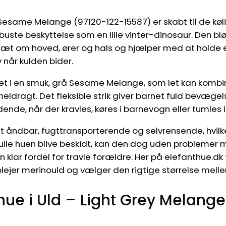
Sesame Melange (97120-122-15587) er skabt til de køli
uste beskyttelse som en lille vinter-dinosaur. Den bl
tæt om hoved, ører og hals og hjælper med at holde e
 når kulden bider.
vet i en smuk, grå Sesame Melange, som let kan kom
r heldragt. Det fleksible strik giver barnet fuld bevæge
ende, når der kravles, køres i barnevogn eller tumles i
gt åndbar, fugttransporterende og selvrensende, hvil
 Skulle huen blive beskidt, kan den dog uden problemer
 klar fordel for travle forældre. Her på elefanthue.d
 plejer merinould og vælger den rigtige størrelse mell
hue i Uld – Light Grey Melange