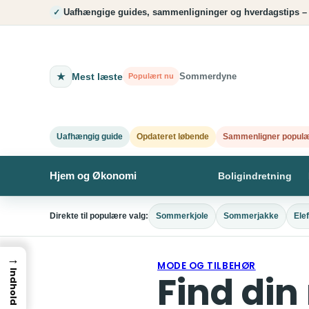
Spring
Uafhængige guides, sammenligninger og hverdagstips –
✓
til
indhold
★
Mest læste
Sommerdyne
Populært nu
Uafhængig guide
Opdateret løbende
Sammenligner populæ
Hjem og Økonomi
Boligindretning
Direkte til populære valg:
Sommerkjole
Sommerjakke
Ele
→
MODE OG TILBEHØR
Find din
Indhold