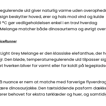
egulerende uld giver naturlig varme uden overophed
gn beskytter hoved, ører og hals mod vind og kulde
 °C gør vedligeholdelsen enkel i en travl hverdag
y Melange matcher både dinosaurtema og øvrigt over
riceRunner
– Light Grey Melange er den klassiske elefanthue, der 
vejr. Den bløde, temperaturregulerende uld tilpasser si
 hverken bliver for varmt eller for koldt på legepladse
å nuance er nem at matche med farverige flyverdrag
ulære dinosaurjakke. Den tætsiddende pasform dække
cerer behovet for ekstra tørklæder og huer, og samtid