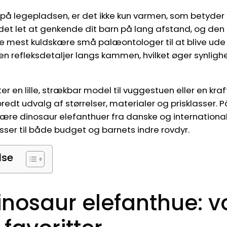
 på legepladsen, er det ikke kun varmen, som betyder 
det let at genkende dit barn på lang afstand, og de
 de mest kuldskære små palæontologer til at blive ud
n refleksdetaljer langs kammen, hvilket øger synligh
r en lille, strækbar model til vuggestuen eller en kraft
 bredt udvalg af størrelser, materialer og prisklasser. 
ære dinosaur elefanthuer fra danske og internationa
sser til både budget og barnets indre rovdyr.
lse
inosaur elefanthue: v