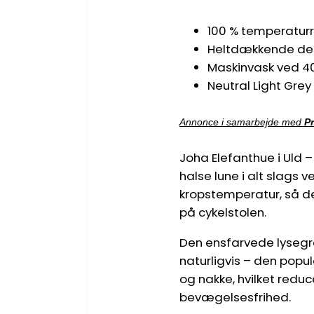
100 % temperaturr
Heltdækkende desi
Maskinvask ved 40
Neutral Light Gre
Annonce i samarbejde med
P
Joha Elefanthue i Uld 
halse lune i alt slags 
kropstemperatur, så det
på cykelstolen.
Den ensfarvede lysegr
naturligvis – den pop
og nakke, hvilket redu
bevægelsesfrihed.