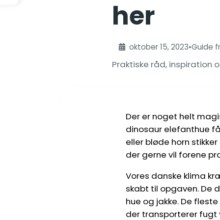
her
oktober 15, 2023
•
Guide f
Praktiske råd, inspiratio
Der er noget helt magi
dinosaur elefanthue få
eller bløde horn stikke
der gerne vil forene pr
Vores danske klima kræ
skabt til opgaven. De 
hue og jakke. De flest
der transporterer fugt v