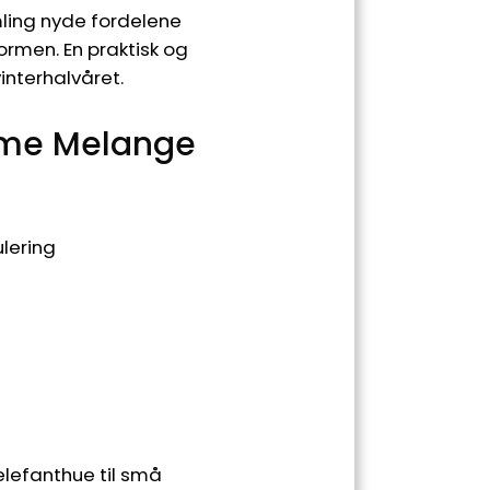
mling nyde fordelene
ormen. En praktisk og
interhalvåret.
ame Melange
ulering
elefanthue til små