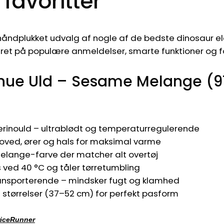
favoritter
håndplukket udvalg af nogle af de bedste dinosaur e
ret på populære anmeldelser, smarte funktioner og fo
thue Uld – Sesame Melange (9
erinould – ultra­blødt og temperatur­regulerende
oved, ører og hals for maksimal varme
elange-farve der matcher alt overtøj
ved 40 °C og tåler tørretumbling
ransporterende – mindsker fugt og klamhed
e størrelser (37–52 cm) for perfekt pasform
riceRunner