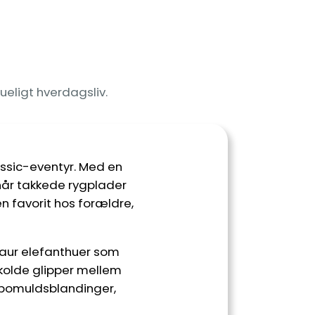
ueligt hverdagsliv.
assic-eventyr. Med en
når takkede rygplader
en favorit hos forældre,
osaur elefanthuer som
 kolde glipper mellem
e bomuldsblandinger,