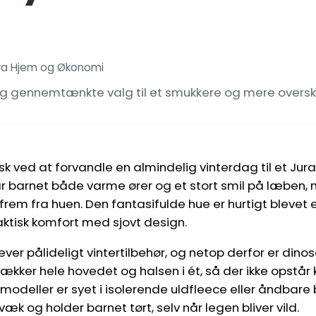
ra Hjem og Økonomi
n og gennemtænkte valg til et smukkere og mere oversk
sk ved at forvandle en almindelig vinterdag til et Jur
r barnet både varme ører og et stort smil på læben, 
r frem fra huen. Den fantasifulde hue er hurtigt blevet 
aktisk komfort med sjovt design.
ver pålideligt vintertilbehør, og netop derfor er din
dækker hele hovedet og halsen i ét, så der ikke opstår
e modeller er syet i isolerende uldfleece eller åndbar
æk og holder barnet tørt, selv når legen bliver vild.