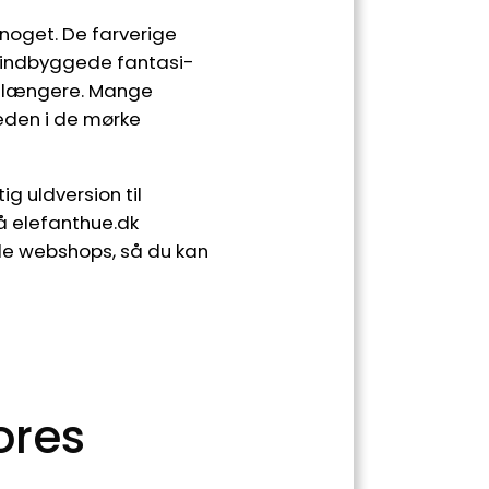
noget. De farverige
n indbyggede fantasi­
e længere. Mange
eden i de mørke
ig uldversion til
På elefanthue.dk
le webshops, så du kan
ores