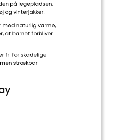
tiden på legepladsen.
 og vinterjakker.
r med naturlig varme,
 at barnet forbliver
r fri for skadelige
t, men strækbar
ray