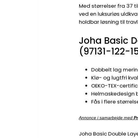
Med størrelser fra 37 
ved en luksuriøs uldkv
holdbar løsning til tra
Joha Basic 
(97131-122-1
Dobbelt lag merin
Klø- og lugtfri kva
OEKO-TEX-certifice
Helmaskedesign be
Fås i flere størrel
Annonce i samarbejde med
P
Joha Basic Double Laye