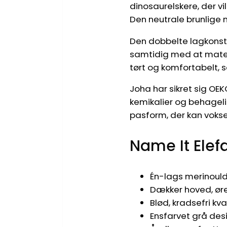
dinosaurelskere, der vi
Den neutrale brunlige 
Den dobbelte lagkonstr
samtidig med at materi
tørt og komfortabelt, se
Joha har sikret sig OEK
kemikalier og behageli
pasform, der kan voks
Name It Elef
Én-lags merinould
Dækker hoved, ører
Blød, kradsefri kva
Ensfarvet grå desig